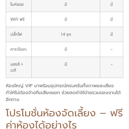
ไมค์ลอย
มี
มี
WiFi ฟรี
มี
มี
ปลั๊กไฟ
14 จุด
มี
คาราโอเกะ
มี
–
แสงสี +
มี
–
เวที
ห้องใหญ่ VIP มาพร้อมอุปกรณ์ครบครันทั้งภาพและเสียง
ทำให้ไม่ต้องจ้างทีมเสียงแยก ช่วยลดค่าใช้จ่ายรวมของงานได้
อีกทาง
โปรโมชั่นห้องจัดเลี้ยง – ฟรี
ค่าห้องได้อย่างไร