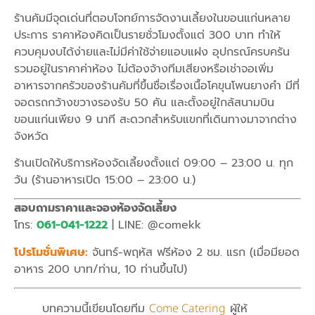
ร้านคัมมีจุดเด่นที่ตอบโจทย์การจัดงานเลี้ยงในขอนแก่นหลาย
ประการ ราคาห้องคิดเป็นรายชั่วโมงตั้งแต่ 300 บาท ทำให้
ควบคุมงบได้ง่ายและไม่มีค่าใช้จ่ายแอบแฝง อุปกรณ์ครบครัน
รวมอยู่ในราคาค่าห้อง ไม่ต้องจ้างทีมเสียงหรือเช่าจอเพิ่ม
อาหารจากครัวของร้านคัมที่ขึ้นชื่อเรื่องเนื้อโคขุนโพนยางคำ มีที่
จอดรถกว้างขวางรองรับ 50 คัน และตั้งอยู่ใกล้สนามบิน
ขอนแก่นเพียง 9 นาที สะดวกสำหรับแขกที่เดินทางมาจากต่าง
จังหวัด
ร้านเปิดให้บริการห้องจัดเลี้ยงตั้งแต่ 09:00 – 23:00 น. ทุก
วัน (ร้านอาหารเปิด 15:00 – 23:00 น.)
สอบถามราคาและจองห้องจัดเลี้ยง
โทร:
061-041-1222
| LINE: @comekk
โปรโมชั่นพิเศษ:
จันทร์-พฤหัส ฟรีห้อง 2 ชม. แรก (เมื่อมียอด
อาหาร 200 บาท/ท่าน, 10 ท่านขึ้นไป)
บทความนี้เขียนโดยทีม
Come Catering
ผู้ให้