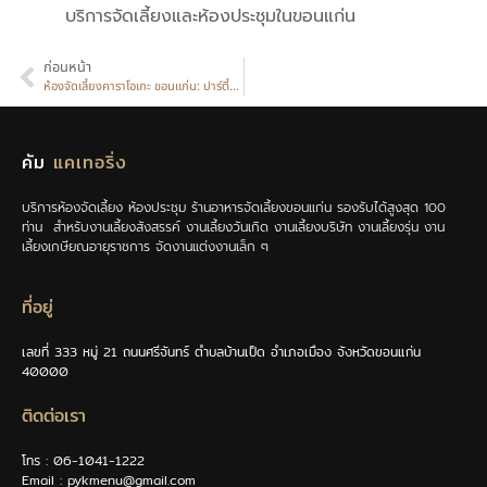
บริการจัดเลี้ยงและห้องประชุมในขอนแก่น
ก่อนหน้า
ห้องจัดเลี้ยงคาราโอเกะ ขอนแก่น: ปาร์ตี้สนุก เครื่องเสียงครบ ไมค์ 4 ตัว
คัม
แคเทอริ่ง
บริการห้องจัดเลี้ยง ห้องประชุม ร้านอาหารจัดเลี้ยงขอนแก่น รองรับได้สูงสุด 100
ท่าน สำหรับงานเลี้ยงสังสรรค์ งานเลี้ยงวันเกิด งานเลี้ยงบริษัท งานเลี้ยงรุ่น งาน
เลี้ยงเกษียณอายุราชการ จัดงานแต่งงานเล็ก ๆ
ที่อยู่
เลขที่ 333 หมู่ 21 ถนนศรีจันทร์ ตำบลบ้านเป็ด อำเภอเมือง จังหวัดขอนแก่น
40000
ติดต่อเรา
โทร : 06-1041-1222
Email : pykmenu@gmail.com