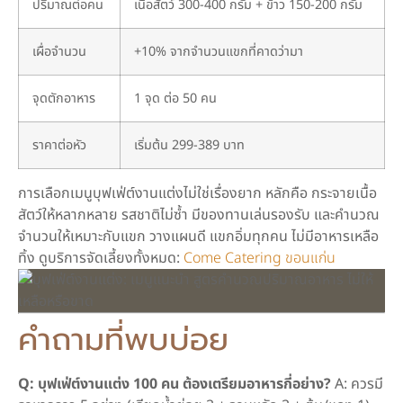
ปริมาณต่อคน
เนื้อสัตว์ 300-400 กรัม + ข้าว 150-200 กรัม
เผื่อจำนวน
+10% จากจำนวนแขกที่คาดว่ามา
จุดตักอาหาร
1 จุด ต่อ 50 คน
ราคาต่อหัว
เริ่มต้น 299-389 บาท
การเลือกเมนูบุฟเฟ่ต์งานแต่งไม่ใช่เรื่องยาก หลักคือ กระจายเนื้อ
สัตว์ให้หลากหลาย รสชาติไม่ซ้ำ มีของทานเล่นรองรับ และคำนวณ
จำนวนให้เหมาะกับแขก วางแผนดี แขกอิ่มทุกคน ไม่มีอาหารเหลือ
ทิ้ง ดูบริการจัดเลี้ยงทั้งหมด:
Come Catering ขอนแก่น
คำถามที่พบบ่อย
Q: บุฟเฟ่ต์งานแต่ง 100 คน ต้องเตรียมอาหารกี่อย่าง?
A: ควรมี