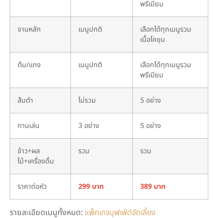
พรีเมียม
จานหลัก
เมนูปกติ
เลือกได้ทุกเมนูรวม
เนื้อโคขุน
ต้ม/แกง
เมนูปกติ
เลือกได้ทุกเมนูรวม
พรีเมียม
ส้มตำ
ไม่รวม
5 อย่าง
ทานเล่น
3 อย่าง
5 อย่าง
ข้าว+ผล
รวม
รวม
ไม้+เครื่องดื่ม
ราคาต่อหัว
299 บาท
389 บาท
รายละเอียดเมนูทั้งหมด:
แพ็คเกจบุฟเฟ่ต์จัดเลี้ยง