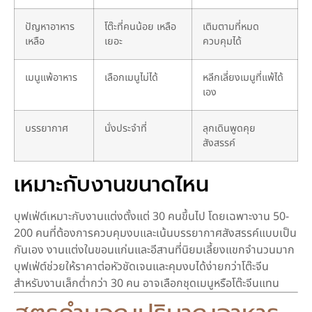
ปัญหาอาหาร
โต๊ะที่คนน้อย เหลือ
เติมตามที่หมด
เหลือ
เยอะ
ควบคุมได้
เมนูแพ้อาหาร
เลือกเมนูไม่ได้
หลีกเลี่ยงเมนูที่แพ้ได้
เอง
บรรยากาศ
นั่งประจำที่
ลุกเดินพูดคุย
สังสรรค์
เหมาะกับงานขนาดไหน
บุฟเฟ่ต์เหมาะกับงานแต่งตั้งแต่ 30 คนขึ้นไป โดยเฉพาะงาน 50-
200 คนที่ต้องการควบคุมงบและเน้นบรรยากาศสังสรรค์แบบเป็น
กันเอง งานแต่งในขอนแก่นและอีสานที่นิยมเลี้ยงแขกจำนวนมาก
บุฟเฟ่ต์ช่วยให้ราคาต่อหัวชัดเจนและคุมงบได้ง่ายกว่าโต๊ะจีน
สำหรับงานเล็กต่ำกว่า 30 คน อาจเลือกชุดเมนูหรือโต๊ะจีนแทน