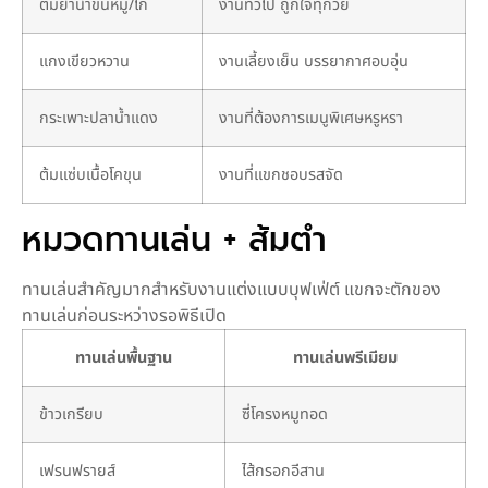
ต้มยำน้ำข้นหมู/ไก่
งานทั่วไป ถูกใจทุกวัย
แกงเขียวหวาน
งานเลี้ยงเย็น บรรยากาศอบอุ่น
กระเพาะปลาน้ำแดง
งานที่ต้องการเมนูพิเศษหรูหรา
ต้มแซ่บเนื้อโคขุน
งานที่แขกชอบรสจัด
หมวดทานเล่น + ส้มตำ
ทานเล่นสำคัญมากสำหรับงานแต่งแบบบุฟเฟ่ต์ แขกจะตักของ
ทานเล่นก่อนระหว่างรอพิธีเปิด
ทานเล่นพื้นฐาน
ทานเล่นพรีเมียม
ข้าวเกรียบ
ซี่โครงหมูทอด
เฟรนฟรายส์
ไส้กรอกอีสาน