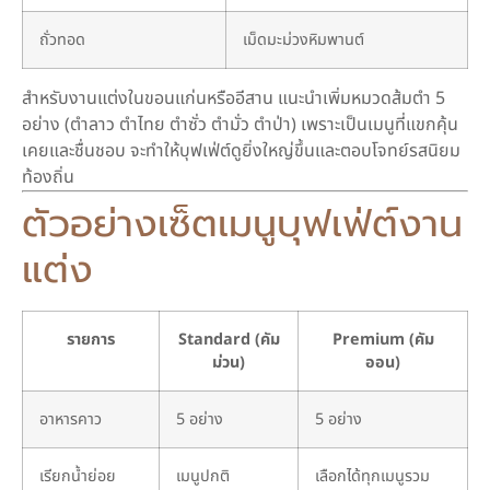
ถั่วทอด
เม็ดมะม่วงหิมพานต์
สำหรับงานแต่งในขอนแก่นหรืออีสาน แนะนำเพิ่มหมวดส้มตำ 5
อย่าง (ตำลาว ตำไทย ตำซั่ว ตำมั่ว ตำป่า) เพราะเป็นเมนูที่แขกคุ้น
เคยและชื่นชอบ จะทำให้บุฟเฟ่ต์ดูยิ่งใหญ่ขึ้นและตอบโจทย์รสนิยม
ท้องถิ่น
ตัวอย่างเซ็ตเมนูบุฟเฟ่ต์งาน
แต่ง
รายการ
Standard (คัม
Premium (คัม
ม่วน)
ออน)
อาหารคาว
5 อย่าง
5 อย่าง
เรียกน้ำย่อย
เมนูปกติ
เลือกได้ทุกเมนูรวม