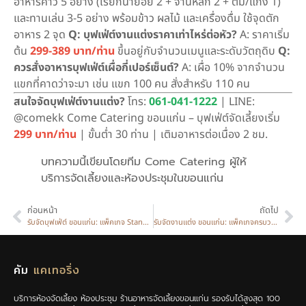
อาหารคาว 5 อย่าง (เรียกน้ำย่อย 2 + จานหลัก 2 + ต้ม/แกง 1)
และทานเล่น 3-5 อย่าง พร้อมข้าว ผลไม้ และเครื่องดื่ม ใช้จุดตัก
อาหาร 2 จุด
Q: บุฟเฟ่ต์งานแต่งราคาเท่าไหร่ต่อหัว?
A: ราคาเริ่ม
ต้น
299-389 บาท/ท่าน
ขึ้นอยู่กับจำนวนเมนูและระดับวัตถุดิบ
Q:
ควรสั่งอาหารบุฟเฟ่ต์เผื่อกี่เปอร์เซ็นต์?
A: เผื่อ 10% จากจำนวน
แขกที่คาดว่าจะมา เช่น แขก 100 คน สั่งสำหรับ 110 คน
สนใจจัดบุฟเฟ่ต์งานแต่ง?
โทร:
061-041-1222
| LINE:
@comekk Come Catering ขอนแก่น – บุฟเฟ่ต์จัดเลี้ยงเริ่ม
299 บาท/ท่าน
| ขั้นต่ำ 30 ท่าน | เติมอาหารต่อเนื่อง 2 ชม.
บทความนี้เขียนโดยทีม Come Catering ผู้ให้
บริการจัดเลี้ยงและห้องประชุมในขอนแก่น
ก่อนหน้า
ถัดไป
รับจัดบุฟเฟ่ต์ ขอนแก่น: แพ็คเกจ Standard 299 บาท vs Premium 389 บาท
รับจัดงานแต่ง ขอนแก่น: แพ็คเกจครบวงจร 119,900 บาท รวมพิธีการ + โต๊ะจีน 20 โต๊ะ
คัม
แคเทอริ่ง
บริการห้องจัดเลี้ยง ห้องประชุม ร้านอาหารจัดเลี้ยงขอนแก่น รองรับได้สูงสุด 100