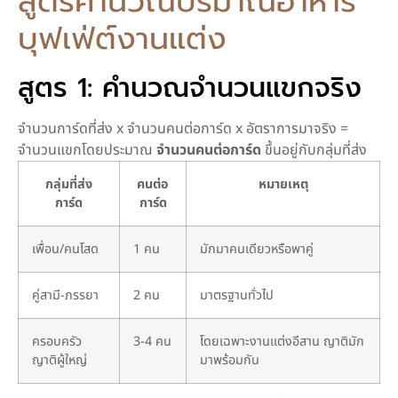
สูตรคำนวณปริมาณอาหาร
บุฟเฟ่ต์งานแต่ง
สูตร 1: คำนวณจำนวนแขกจริง
จำนวนการ์ดที่ส่ง x จำนวนคนต่อการ์ด x อัตราการมาจริง =
จำนวนแขกโดยประมาณ
จำนวนคนต่อการ์ด
ขึ้นอยู่กับกลุ่มที่ส่ง
กลุ่มที่ส่ง
คนต่อ
หมายเหตุ
การ์ด
การ์ด
เพื่อน/คนโสด
1 คน
มักมาคนเดียวหรือพาคู่
คู่สามี-ภรรยา
2 คน
มาตรฐานทั่วไป
ครอบครัว
3-4 คน
โดยเฉพาะงานแต่งอีสาน ญาติมัก
ญาติผู้ใหญ่
มาพร้อมกัน