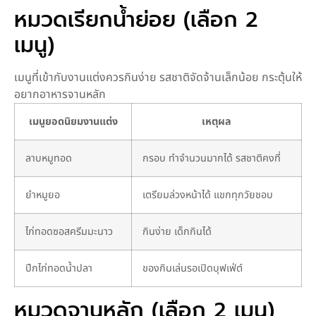
หมวดเรียกน้ำย่อย (เลือก 2
เมนู)
เมนูที่เข้ากับงานแต่งควรกินง่าย รสชาติจัดจ้านเล็กน้อย กระตุ้นให้
อยากอาหารจานหลัก
เมนูยอดนิยมงานแต่ง
เหตุผล
ลาบหมูทอด
กรอบ ทำจำนวนมากได้ รสชาติคงที่
ยำหมูยอ
เตรียมล่วงหน้าได้ แขกทุกวัยชอบ
ไก่ทอดซอสครีมมะนาว
กินง่าย เด็กกินได้
ปีกไก่ทอดน้ำปลา
ของกินเล่นรอเปิดบุฟเฟ่ต์
หมวดจานหลัก (เลือก 2 เมนู)