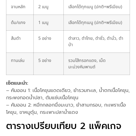
จานหลัก
2 เมนู
เลือกได้ทุกเมนู (ปกติ+พรีเมียม)
ต้ม/แกง
1 เมนู
เลือกได้ทุกเมนู (ปกติ+พรีเมียม)
ส้มตำ
5 อย่าง
ตำลาว, ตำไทย, ตำซั่ว, ตำมั่ว, ตำ
ป่า
ทานเล่น
5 อย่าง
รวมไส้กรอกแดง, เม็ด
มะม่วงหิมพานต์
เซ็ตแนะนำ:
– คัมออน 1: เนื้อโคขุนแดดเดียว, ยำรวมทะเล, น้ำตกเนื้อโคขุน,
กระพงทอดน้ำปลา, ต้มแซ่บเนื้อโคขุน
– คัมออน 2: หมึกกลอกนึ่งมะนาว, ยำสามกรอบ, กะเพราเนื้อ
โคขุน, ขาหมูตุ๋น, กระเพาะปลาน้ำแดง
ตารางเปรียบเทียบ 2 แพ็คเกจ