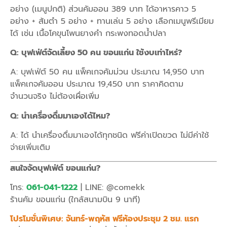
อย่าง (เมนูปกติ) ส่วนคัมออน 389 บาท ได้อาหารคาว 5
อย่าง + ส้มตำ 5 อย่าง + ทานเล่น 5 อย่าง เลือกเมนูพรีเมียม
ได้ เช่น เนื้อโคขุนโพนยางคำ กระพงทอดน้ำปลา
Q: บุฟเฟ่ต์จัดเลี้ยง 50 คน ขอนแก่น ใช้งบเท่าไหร่?
A: บุฟเฟ่ต์ 50 คน แพ็คเกจคัมม่วน ประมาณ 14,950 บาท
แพ็คเกจคัมออน ประมาณ 19,450 บาท ราคาคิดตาม
จำนวนจริง ไม่ต้องเผื่อเพิ่ม
Q: นำเครื่องดื่มมาเองได้ไหม?
A: ได้ นำเครื่องดื่มมาเองได้ทุกชนิด ฟรีค่าเปิดขวด ไม่มีค่าใช้
จ่ายเพิ่มเติม
สนใจจัดบุฟเฟ่ต์ ขอนแก่น?
โทร:
061-041-1222
| LINE: @comekk
ร้านคัม ขอนแก่น (ใกล้สนามบิน 9 นาที)
โปรโมชั่นพิเศษ: จันทร์-พฤหัส ฟรีห้องประชุม 2 ชม. แรก