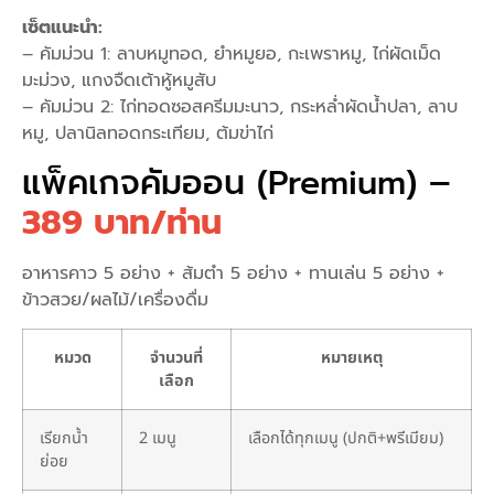
เซ็ตแนะนำ:
– คัมม่วน 1: ลาบหมูทอด, ยำหมูยอ, กะเพราหมู, ไก่ผัดเม็ด
มะม่วง, แกงจืดเต้าหู้หมูสับ
– คัมม่วน 2: ไก่ทอดซอสครีมมะนาว, กระหล่ำผัดน้ำปลา, ลาบ
หมู, ปลานิลทอดกระเทียม, ต้มข่าไก่
แพ็คเกจคัมออน (Premium) –
389 บาท/ท่าน
อาหารคาว 5 อย่าง + ส้มตำ 5 อย่าง + ทานเล่น 5 อย่าง +
ข้าวสวย/ผลไม้/เครื่องดื่ม
หมวด
จำนวนที่
หมายเหตุ
เลือก
เรียกน้ำ
2 เมนู
เลือกได้ทุกเมนู (ปกติ+พรีเมียม)
ย่อย