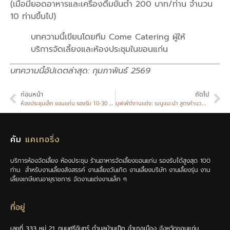
(เมื่อมียอดอาหารและเครื่องดื่มขั้นต่ำ 200 บาท/ท่าน จำนวน
10 ท่านขึ้นไป)
บทความนี้เขียนโดยทีม Come Catering ผู้ให้
บริการจัดเลี้ยงและห้องประชุมในขอนแก่น
บทความนี้อัปเดตล่าสุด: กุมภาพันธ์ 2569
ก่อนหน้า
ถัดไป
ห้องประชุมเล็ก ขอนแก่น รองรับ 10-30 คน: อุปกรณ์ครบ โปรจันทร์-พฤหัส ฟรี 2 ชม.
บุฟเฟ่ต์งานแต่ง: เมนูแนะนำ สูตรคำนวณปริมาณอาหาร ไม่ให้เหลือหรือขาด
คัม
แคเทอริ่ง
บริการห้องจัดเลี้ยง ห้องประชุม ร้านอาหารจัดเลี้ยงขอนแก่น รองรับได้สูงสุด 100
ท่าน สำหรับงานเลี้ยงสังสรรค์ งานเลี้ยงวันเกิด งานเลี้ยงบริษัท งานเลี้ยงรุ่น งาน
เลี้ยงเกษียณอายุราชการ จัดงานแต่งงานเล็ก ๆ
ที่อยู่
เลขที่ 333 หมู่ 21 ถนนศรีจันทร์ ตำบลบ้านเป็ด อำเภอเมือง จังหวัดขอนแก่น