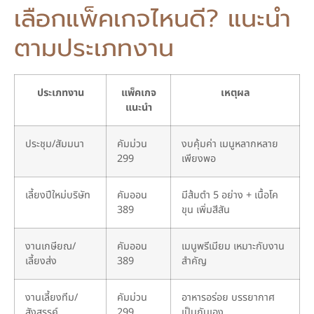
เลือกแพ็คเกจไหนดี? แนะนำ
ตามประเภทงาน
ประเภทงาน
แพ็คเกจ
เหตุผล
แนะนำ
ประชุม/สัมมนา
คัมม่วน
งบคุ้มค่า เมนูหลากหลาย
299
เพียงพอ
เลี้ยงปีใหม่บริษัท
คัมออน
มีส้มตำ 5 อย่าง + เนื้อโค
389
ขุน เพิ่มสีสัน
งานเกษียณ/
คัมออน
เมนูพรีเมียม เหมาะกับงาน
เลี้ยงส่ง
389
สำคัญ
งานเลี้ยงทีม/
คัมม่วน
อาหารอร่อย บรรยากาศ
สังสรรค์
299
เป็นกันเอง