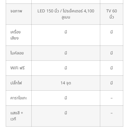
จอภาพ
LED 150 นิ้ว / โปรเจ็คเตอร์ 4,100
TV 60
ลูเมน
นิ้ว
เครื่อง
มี
มี
เสียง
ไมค์ลอย
มี
มี
WiFi ฟรี
มี
มี
ปลั๊กไฟ
14 จุด
มี
คาราโอเกะ
มี
–
แสงสี +
มี
–
เวที