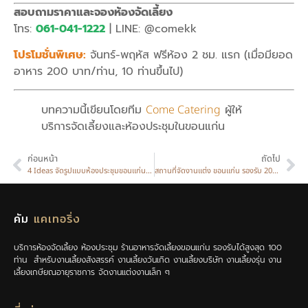
สอบถามราคาและจองห้องจัดเลี้ยง
โทร:
061-041-1222
| LINE: @comekk
โปรโมชั่นพิเศษ:
จันทร์-พฤหัส ฟรีห้อง 2 ชม. แรก (เมื่อมียอด
อาหาร 200 บาท/ท่าน, 10 ท่านขึ้นไป)
บทความนี้เขียนโดยทีม
Come Catering
ผู้ให้
บริการจัดเลี้ยงและห้องประชุมในขอนแก่น
ก่อนหน้า
ถัดไป
4 Ideas จัดรูปแบบห้องประชุมขอนแก่น ที่ร้านคัมเลือกแบบไหนดี?
สถานที่จัดงานแต่ง ขอนแก่น รองรับ 200 คน: ที่จอดรถกว้าง ไม่มีค่าเปิดขวด
คัม
แคเทอริ่ง
บริการห้องจัดเลี้ยง ห้องประชุม ร้านอาหารจัดเลี้ยงขอนแก่น รองรับได้สูงสุด 100
ท่าน สำหรับงานเลี้ยงสังสรรค์ งานเลี้ยงวันเกิด งานเลี้ยงบริษัท งานเลี้ยงรุ่น งาน
เลี้ยงเกษียณอายุราชการ จัดงานแต่งงานเล็ก ๆ